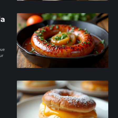
la
oue
ur