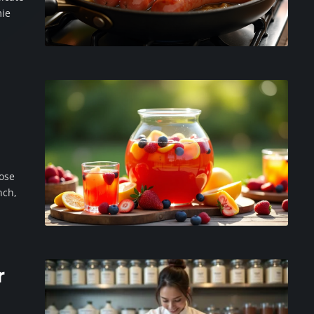
mie
ose
nch,
r