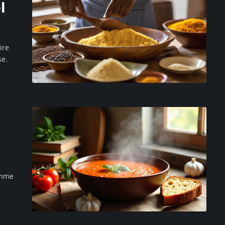
l
ire
se.
omme