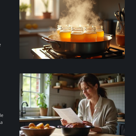
e
de
La