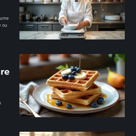
ésume
e ou
ure
n