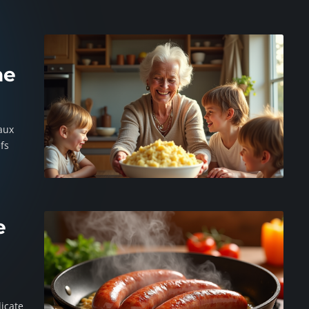
ne
aux
fs
e
licate