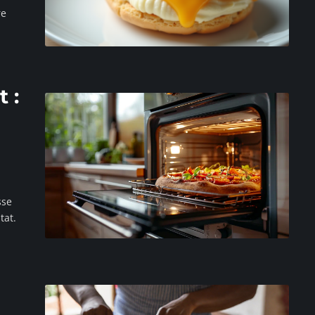
re
 :
sse
tat.