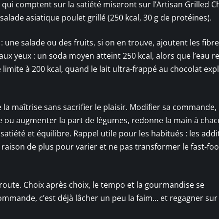
qui comptent sur la satiété miseront sur l’Artisan Grilled C
alade asiatique poulet grillé (250 kcal, 30 g de protéines).
ne salade ou des fruits, si on en trouve, ajoutent les fibre
e aux yeux : un soda moyen atteint 250 kcal, alors que l’eau r
 limite à 200 kcal, quand le lait ultra-frappé au chocolat exp
 la maîtrise sans sacrifier le plaisir. Modifier sa commande,
ge ou augmenter la part de légumes, redonne la main à chac
satiété et équilibre. Rappel utile pour les habitués : les addit
 raison de plus pour varier et ne pas transformer le fast-fo
 route. Choix après choix, le tempo et la gourmandise se
ommande, c’est déjà lâcher un peu la faim… et regagner sur 