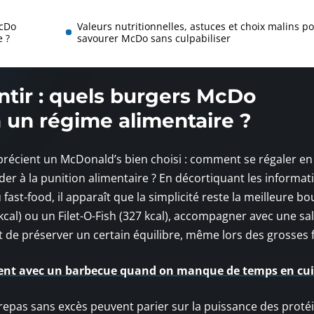
McDo
Valeurs nutritionnelles, astuces et choix malins p
 ?
savourer McDo sans culpabiliser
entir : quels burgers McDo
 un régime alimentaire ?
pprécient un McDonald’s bien choisi : comment se régaler en 
éder à la punition alimentaire ? En décortiquant les informat
ast-food, il apparaît que la simplicité reste la meilleure bo
cal) ou un Filet-O-Fish (327 kcal), accompagner avec une sa
ent de préserver un certain équilibre, même lors des grosses 
t avec un barbecue quand on manque de temps en cui
repas sans excès peuvent parier sur la puissance des protéi