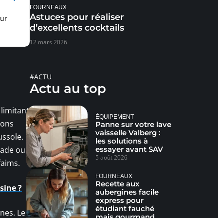
FOURNEAUX
Astuces pour réaliser
our
d’excellents cocktails
12 mars 2026
#ACTU
Actu au top
limitant
ÉQUIPEMENT
ions
Panne sur votre lave
vaisselle Valberg :
ussole.
les solutions à
essayer avant SAV
lade ou
5 août 2026
faims.
FOURNEAUX
Recette aux
sine ?
aubergines facile
express pour
étudiant fauché
nes. Le
mais gourmand