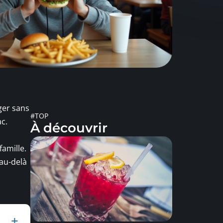
ger sans
#TOP
c.
À découvrir
amille.
 au-delà