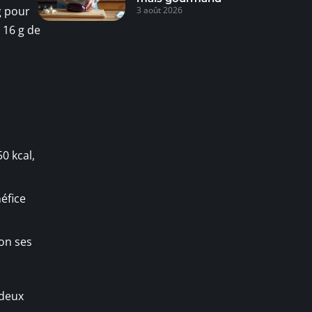
g pour
3 août 2026
 16 g de
0 kcal,
néfice
lon ses
 deux