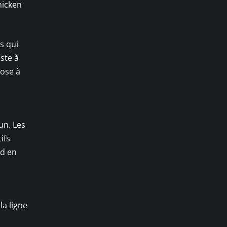
hicken
s qui
este à
lose à
un. Les
ifs
od en
la ligne