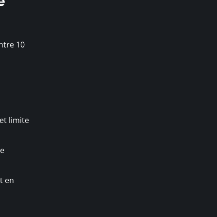
e
ntre 10
et limite
le
t en