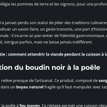
rivilégie les pommes de terre et les oignons, pour une profo
’a jamais perdu son statut de pilier des traditions culinaire
pétuer un savoir-faire, un geste transmis, une part d’histoir
ionale : il incarne un pan entier de l’identité gastronomique,
, intrigue parfois, mais ne laisse jamais indifférent.
ie : comment attendrir la viande pendant la cuisson à l
tion du boudin noir à la poêle
 relève presque de l’artisanat. Ce produit, composé de
sang
e dans un
boyau naturel
fragile qu’il faut manipuler avec ta
 la poêle à
feu moyen
. Ce réglage permet une cuisson régul