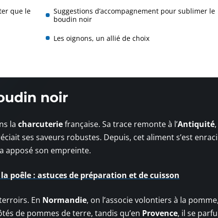
ter que le
Suggestions d’accompagnement pour sublimer le
boudin noir
Les oignons, un allié de choix
oudin noir
ns la
charcuterie
française. Sa trace remonte à l’
Antiquité
,
éciait ses saveurs robustes. Depuis, cet aliment s’est enrac
 a apposé son empreinte.
la poêle : astuces de préparation et de cuisson
 terroirs. En
Normandie
, on l’associe volontiers à la pomme
x côtés de pommes de terre, tandis qu’en
Provence
, il se par