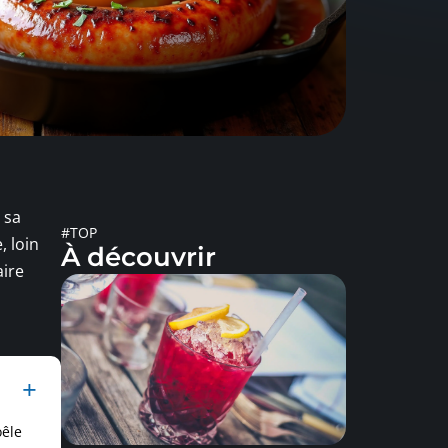
 sa
#TOP
, loin
À découvrir
aire
oêle