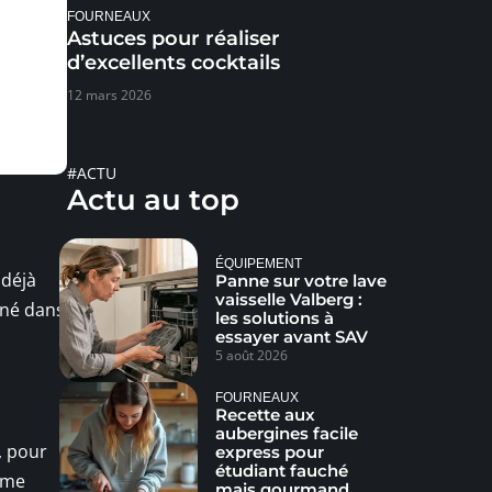
FOURNEAUX
Astuces pour réaliser
d’excellents cocktails
12 mars 2026
#ACTU
Actu au top
ÉQUIPEMENT
 déjà
Panne sur votre lave
vaisselle Valberg :
iné dans
les solutions à
essayer avant SAV
5 août 2026
FOURNEAUX
Recette aux
aubergines facile
, pour
express pour
étudiant fauché
fume
mais gourmand