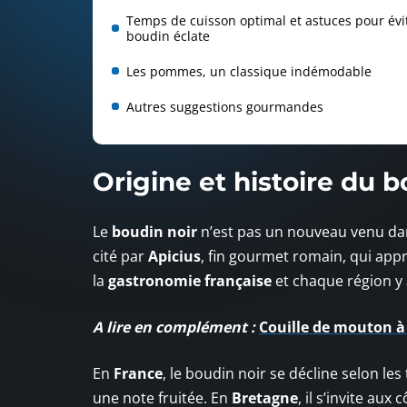
Temps de cuisson optimal et astuces pour évi
boudin éclate
Les pommes, un classique indémodable
Autres suggestions gourmandes
Origine et histoire du b
Le
boudin noir
n’est pas un nouveau venu da
cité par
Apicius
, fin gourmet romain, qui appr
la
gastronomie française
et chaque région y
A lire en complément :
Couille de mouton à 
En
France
, le boudin noir se décline selon les
une note fruitée. En
Bretagne
, il s’invite au