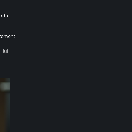
oduit.
atement.
 lui