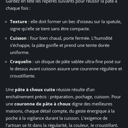
Gardez en tête les repères suivants pour réussir la pâte à
chaque fois :
Texture
: elle doit former un bec d’oiseau sur la spatule,
signe qu’elle se tient sans être compacte.
Cuisson
: four bien chaud, porte fermée. L’humidité
s’échappe, la pâte gonfle et prend une teinte dorée
uniforme.
Craquelin
: un disque de pâte sablée ultra-fine posé sur
le dessus avant cuisson assure une couronne régulière et
croustillante.
Une
pâte à choux cuite
réussie résulte d’un
enchaînement précis : préparation, pochage, cuisson. Pour
une
couronne de pâte à choux
digne des meilleures
maisons, chaque détail compte, du geste énergique à la
poche à la vigilance durant la cuisson. L’exigence de
l’artisan se lit dans la régularité, la couleur, le croustillant.