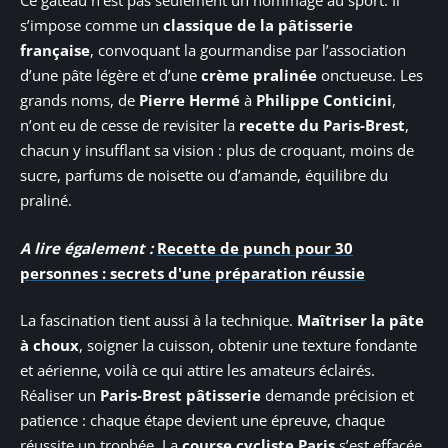
Ce gâteau n’est pas seulement un hommage au sport. Il
s’impose comme un
classique de la pâtisserie
française
, convoquant la gourmandise par l’association
d’une pâte légère et d’une
crème pralinée
onctueuse. Les
grands noms, de
Pierre Hermé
à
Philippe Conticini
,
n’ont eu de cesse de revisiter la
recette du Paris-Brest
,
chacun y insufflant sa vision : plus de croquant, moins de
sucre, parfums de noisette ou d’amande, équilibre du
praliné.
A lire également :
Recette de punch pour 30
personnes : secrets d'une préparation réussie
La fascination tient aussi à la technique.
Maîtriser la pâte
à choux
, soigner la cuisson, obtenir une texture fondante
et aérienne, voilà ce qui attire les amateurs éclairés.
Réaliser un
Paris-Brest pâtisserie
demande précision et
patience : chaque étape devient une épreuve, chaque
réussite un trophée. La
course cycliste Paris
s’est effacée,