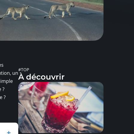
es
#TOP
ution, un
À découvrir
simple
 ?
e ?