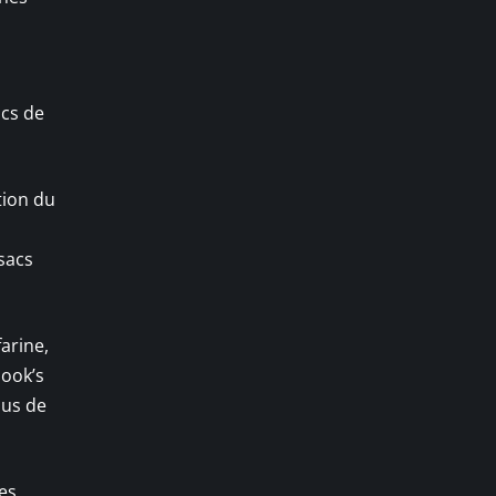
cs de
tion du
sacs
arine,
ook’s
lus de
es