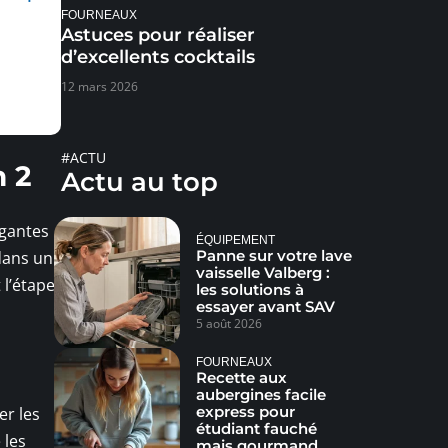
FOURNEAUX
Astuces pour réaliser
d’excellents cocktails
12 mars 2026
#ACTU
n 2
Actu au top
igantes
ÉQUIPEMENT
Panne sur votre lave
 dans un
vaisselle Valberg :
 l’étape
les solutions à
essayer avant SAV
5 août 2026
FOURNEAUX
Recette aux
aubergines facile
express pour
er les
étudiant fauché
 les
mais gourmand