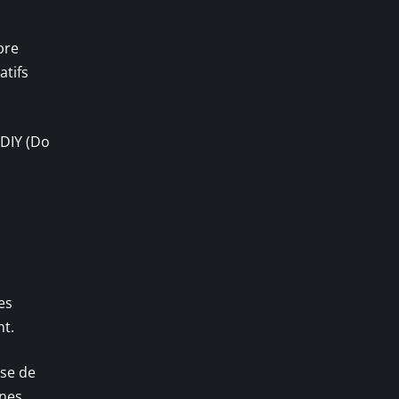
bre
atifs
 DIY (Do
es
nt.
ise de
nnes