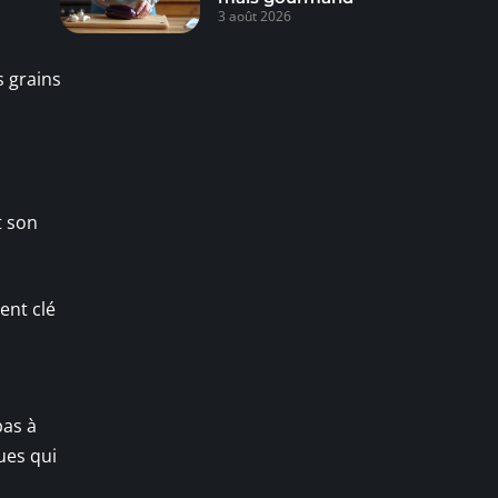
3 août 2026
s grains
t son
ent clé
pas à
ues qui