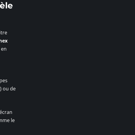
èle
itre
nex
e en
upes
) ou de
 écran
omme le