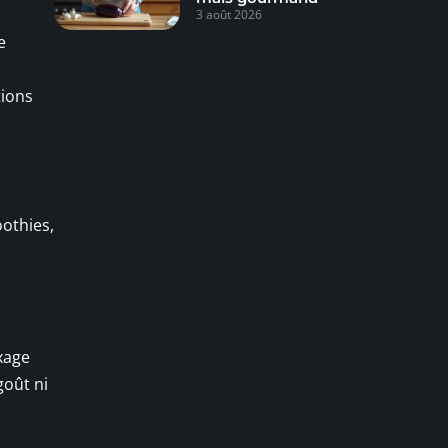
3 août 2026
e
tions
othies,
xage
goût ni