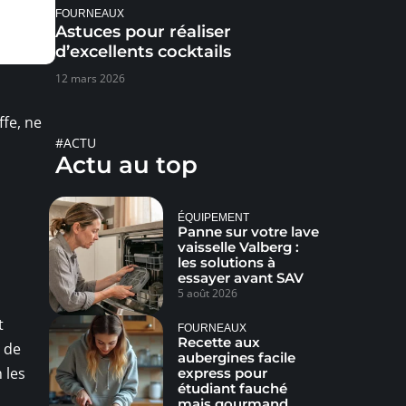
FOURNEAUX
Astuces pour réaliser
d’excellents cocktails
12 mars 2026
fe, ne
#ACTU
Actu au top
ÉQUIPEMENT
Panne sur votre lave
vaisselle Valberg :
les solutions à
essayer avant SAV
5 août 2026
t
FOURNEAUX
Recette aux
n de
aubergines facile
 les
express pour
étudiant fauché
mais gourmand