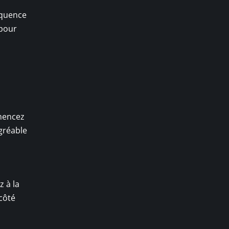
équence
 pour
mmencez
agréable
z à la
 côté