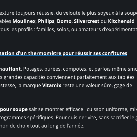
texture toujours réussie, du velouté le plus soyeux à la soup
nables
Moulinex
,
Philips
,
Domo
,
Silvercrest
ou
Kitchenaid
tous les profils : familles, solos, ou amateurs d’expérimenta
lisation d'un thermomètre pour réussir ses confitures
hauffant
. Potages, purées, compotes, et parfois même smo
Les grandes capacités conviennent parfaitement aux tablées
ustesse, la marque
Vitamix
reste une valeur sûre, gage de
 pour soupe
sait se montrer efficace : cuisson uniforme, mi
rogrammes spécifiques. Pour cuisiner vite, sans sacrifier le 
on de choix tout au long de l’année.