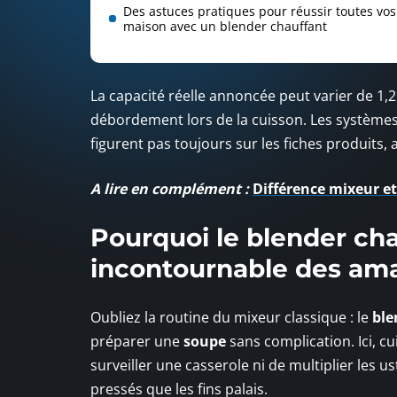
Des astuces pratiques pour réussir toutes vo
maison avec un blender chauffant
La capacité réelle annoncée peut varier de 1,2 
débordement lors de la cuisson. Les systèmes
figurent pas toujours sur les fiches produits, al
A lire en complément :
Différence mixeur et 
Pourquoi le blender cha
incontournable des am
Oubliez la routine du mixeur classique : le
ble
préparer une
soupe
sans complication. Ici, c
surveiller une casserole ni de multiplier les u
pressés que les fins palais.