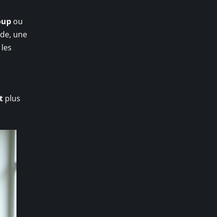
oup
ou
ude, une
 les
t
plus