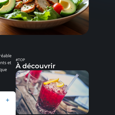
réable
#TOP
nts et
À découvrir
ique