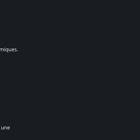
émiques.
i une