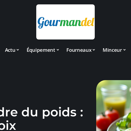
Actu
Équipement
Fourneaux
Minceur
re du poids :
oix