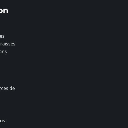
on
les
graisses
dans
rces de
vos