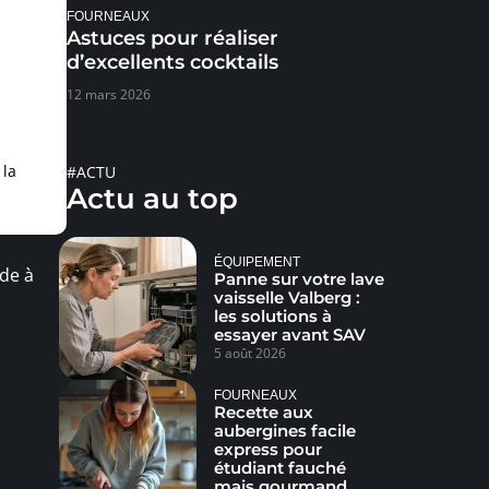
FOURNEAUX
Astuces pour réaliser
d’excellents cocktails
12 mars 2026
 la
#ACTU
Actu au top
ÉQUIPEMENT
ide à
Panne sur votre lave
vaisselle Valberg :
les solutions à
essayer avant SAV
5 août 2026
FOURNEAUX
Recette aux
aubergines facile
express pour
étudiant fauché
mais gourmand