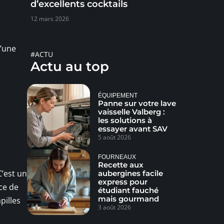
d’excellents cocktails
12 mars 2026
d’une
#ACTU
Actu au top
ÉQUIPEMENT
Panne sur votre lave
vaisselle Valberg :
les solutions à
essayer avant SAV
5 août 2026
FOURNEAUX
Recette aux
C’est un
aubergines facile
express pour
ce de
étudiant fauché
mais gourmand
pilles
3 août 2026