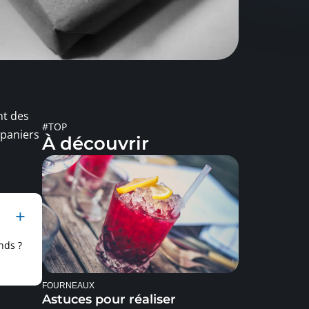
nt des
#TOP
 paniers
À découvrir
nds ?
FOURNEAUX
Astuces pour réaliser