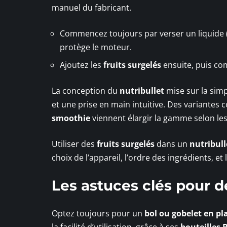
manuel du fabricant.
Commencez toujours par verser un liquide (e
protège le moteur.
Ajoutez les
fruits surgelés
ensuite, puis com
La conception du
nutribullet
mise sur la simp
et une prise en main intuitive. Des variantes
smoothie
viennent élargir la gamme selon le
Utiliser des
fruits surgelés
dans un
nutribull
choix de l’appareil, l’ordre des ingrédients, e
Les astuces clés pour d
Optez toujours pour un
bol ou gobelet en pl
la facilité d’utilisation, grâce à ses
bouteilles 