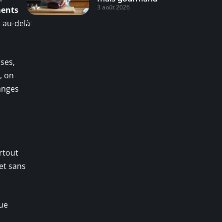
3 août 2026
ments
 au-delà
ses,
, on
anges
rtout
 et sans
que