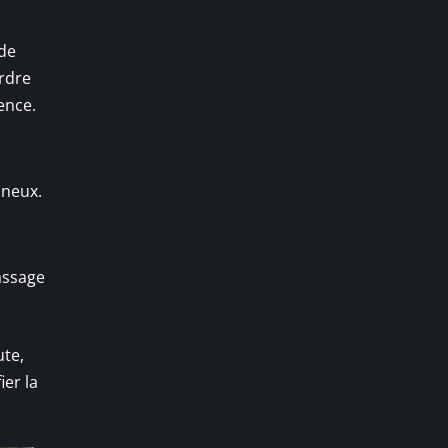
ide
ordre
lence.
ineux.
assage
ute,
ier la