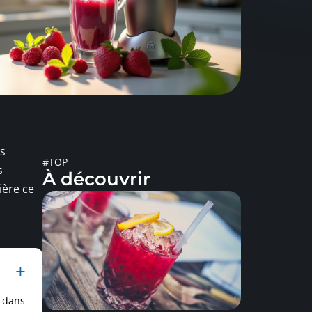
ts
#TOP
s
À découvrir
ière ce
n dans