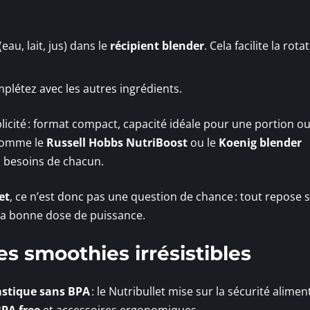
au, lait, jus) dans le
récipient blender
. Cela facilite la rota
plétez avec les autres ingrédients.
licité : format compact, capacité idéale pour une portion o
 comme le
Russell Hobbs NutriBoost
ou le
Koenig blender
s besoins de chacun.
et
, ce n’est donc pas une question de chance : tout repose s
t la bonne dose de puissance.
es smoothies irrésistibles
astique sans BPA
: le Nutribullet mise sur la sécurité alimen
BPA free
et accessoires ergonomiques.