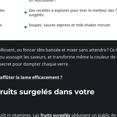
un Nutribullet ?
les
Des recettes à explorer pour tirer le meilleur des f
surgelés
ui
Soupes, sauces express et milk-shakes minute
llissent, ou foncer tête baissée et mixer sans attendre ? Ce 
le ou assoupit les saveurs, et transforme même la couleur de
le secret pour dompter chaque verre.
affûter la lame efficacement ?
fruits surgelés dans votre
goût ni vitamines. Les
fruits surgelés
séduisent un public de