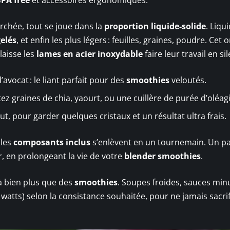
rchée, tout se joue dans la
proportion liquide-solide
. Liqu
gelés
, et enfin les plus légers : feuilles, graines, poudre. Cet 
 laisse les
lames en acier inoxydable
faire leur travail en si
vocat : le liant parfait pour des
smoothies
veloutés.
tez graines de chia, yaourt, ou une cuillère de purée d’oléag
faut, pour garder quelques cristaux et un résultat ultra frais.
 les
composants inclus
s’enlèvent en un tournemain. Un p
r, en prolongeant la vie de votre
blender smoothies
.
à bien plus que des
smoothies
. Soupes froides, sauces min
en watts) selon la consistance souhaitée, pour ne jamais sacrif