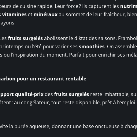
urs de cuisine rapide. Leur force ? Ils capturent les
nutri
es
vitamines
et
minéraux
au sommet de leur fraîcheur, bien
rayons.
 Les
fruits surgelés
abolissent le diktat des saisons. Framboi
 printemps ou l’été pour varier ses
smoothies
. On assemble
s ou l’inspiration du moment. Parfait pour enrichir ses mél
charbon pour un restaurant rentable
pport qualité-prix
des
fruits surgelés
reste imbattable, su
gâtent : au congélateur, tout reste disponible, prêt à l’emploi
t évite la purée aqueuse, donnant une base onctueuse à cha