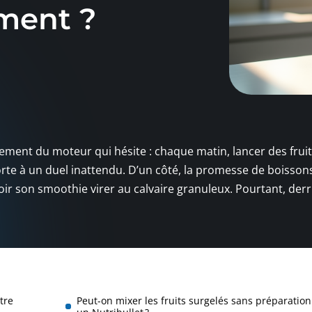
ement ?
sement du moteur qui hésite : chaque matin, lancer des frui
porte à un duel inattendu. D’un côté, la promesse de boisson
 voir son smoothie virer au calvaire granuleux. Pourtant, derr
tre
Peut-on mixer les fruits surgelés sans préparatio