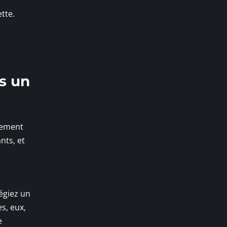
tte.
ns un
tement
nts, et
égiez un
s, eux,
e