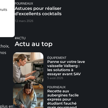
FOURNEAUX
Astuces pour réaliser
ruits
d’excellents cocktails
12 mars 2026
#ACTU
Actu au top
choix,
 nos
ÉQUIPEMENT
Panne sur votre lave
vaisselle Valberg :
les solutions à
essayer avant SAV
5 août 2026
FOURNEAUX
Recette aux
aubergines facile
express pour
étudiant fauché
 plus en
mais gourmand