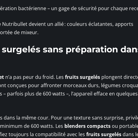
ifération bactérienne – un gage de sécurité pour chaque rece
utribullet devient un allié : couleurs éclatantes, apports
 portée de mixeur.
s surgelés sans préparation da
et
n’a pas peur du froid. Les
fruits surgelés
plongent direc
nt conçues pour affronter morceaux durs, légumes croqua
 parfois plus de 600 watts –, l’appareil efface en quelques
as dans la même cour. Pour une texture sans surprise, privil
 minimum de 600 watts. Les
blenders compacts
ou portable
fiez toujours la compatibilité avec les
fruits surgelés
dans l