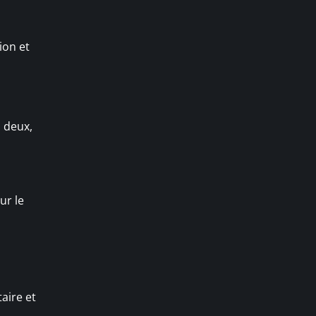
tion et
u deux,
ur le
taire et