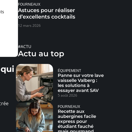
FOURNEAUX
Astuces pour réaliser
ts
d’excellents cocktails
12 mars 2026
#ACTU
Actu au top
 qui
ÉQUIPEMENT
Panne sur votre lave
vaisselle Valberg :
les solutions à
essayer avant SAV
n
5 août 2026
crée
FOURNEAUX
Recette aux
aubergines facile
express pour
étudiant fauché
mais gourmand