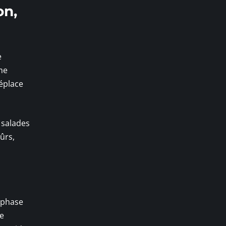
on,
e
me
déplace
x salades
ûrs,
a phase
re