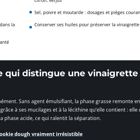
citron, verjus
Sel, poivre et moutarde : dosages et pièges couran
 dans la
Conserver ses huiles pour préserver la vinaigrette
santé
ce qui distingue une vinaigrette
e
nément. Sans agent émulsifiant, la phase grasse remonte e
ce à ses mucilages et à la lécithine qu’elle contient : elle 
la phase acide, ce qui ralentit la séparation.
cookie dough vraiment irrésistible