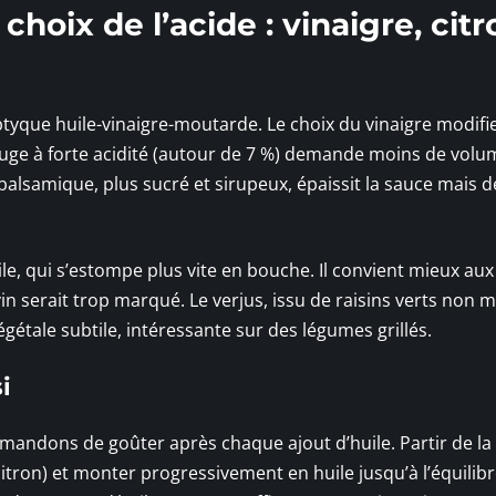
choix de l’acide : vinaigre, citr
iptyque huile-vinaigre-moutarde. Le choix du vinaigre modifi
rouge à forte acidité (autour de 7 %) demande moins de volu
 balsamique, plus sucré et sirupeux, épaissit la sauce mais 
ile, qui s’estompe plus vite en bouche. Il convient mieux au
in serait trop marqué. Le verjus, issu de raisins verts non m
étale subtile, intéressante sur des légumes grillés.
i
mmandons de goûter après chaque ajout d’huile. Partir de l
citron) et monter progressivement en huile jusqu’à l’équilib