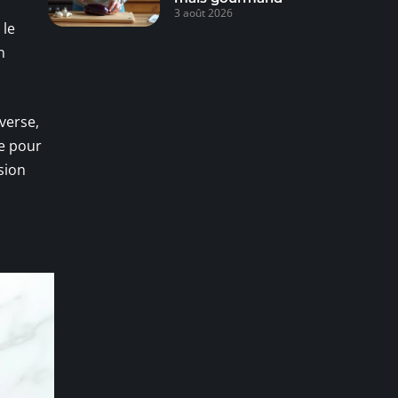
3 août 2026
 le
n
nverse,
ue pour
sion