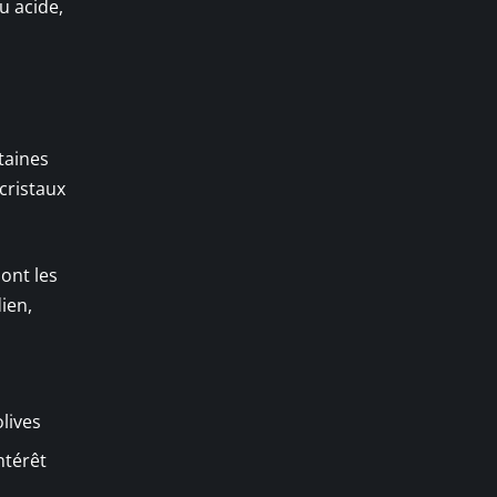
u acide,
taines
cristaux
ont les
ien,
olives
ntérêt