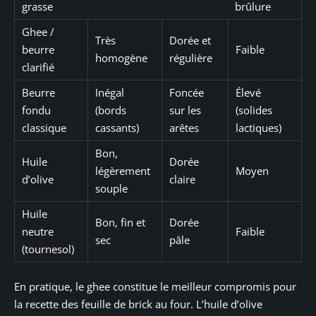
grasse
brûlure
Ghee /
Très
Dorée et
beurre
Faible
homogène
régulière
clarifié
Beurre
Inégal
Foncée
Élevé
fondu
(bords
sur les
(solides
classique
cassants)
arêtes
lactiques)
Bon,
Huile
Dorée
légèrement
Moyen
d’olive
claire
souple
Huile
Bon, fin et
Dorée
neutre
Faible
sec
pâle
(tournesol)
En pratique, le ghee constitue le meilleur compromis pour
la recette des feuille de brick au four. L’huile d’olive