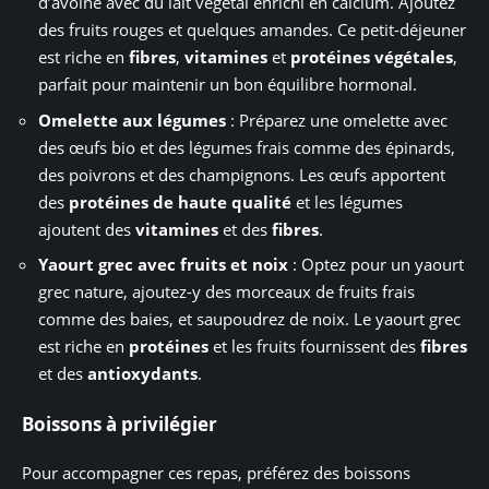
d’avoine avec du lait végétal enrichi en calcium. Ajoutez
des fruits rouges et quelques amandes. Ce petit-déjeuner
est riche en
fibres
,
vitamines
et
protéines végétales
,
parfait pour maintenir un bon équilibre hormonal.
Omelette aux légumes
: Préparez une omelette avec
des œufs bio et des légumes frais comme des épinards,
des poivrons et des champignons. Les œufs apportent
des
protéines de haute qualité
et les légumes
ajoutent des
vitamines
et des
fibres
.
Yaourt grec avec fruits et noix
: Optez pour un yaourt
grec nature, ajoutez-y des morceaux de fruits frais
comme des baies, et saupoudrez de noix. Le yaourt grec
est riche en
protéines
et les fruits fournissent des
fibres
et des
antioxydants
.
Boissons à privilégier
Pour accompagner ces repas, préférez des boissons